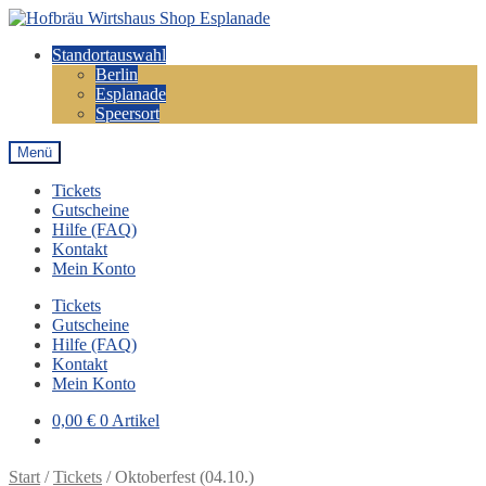
Zur
Zum
Navigation
Inhalt
Standortauswahl
springen
springen
Berlin
Esplanade
Speersort
Menü
Tickets
Gutscheine
Hilfe (FAQ)
Kontakt
Mein Konto
Tickets
Gutscheine
Hilfe (FAQ)
Kontakt
Mein Konto
0,00
€
0 Artikel
Start
/
Tickets
/
Oktoberfest (04.10.)