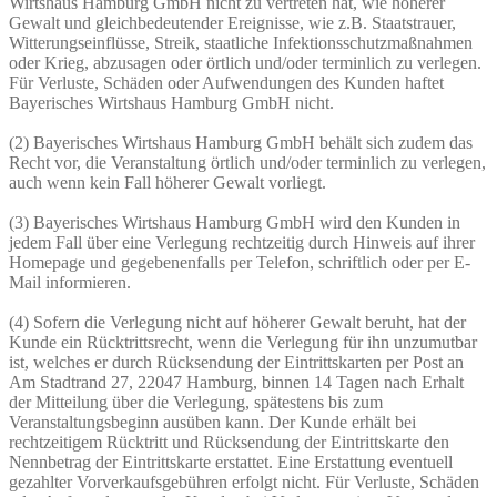
Wirtshaus Hamburg GmbH nicht zu vertreten hat, wie höherer
Gewalt und gleichbedeutender Ereignisse, wie z.B. Staatstrauer,
Witterungseinflüsse, Streik, staatliche Infektionsschutzmaßnahmen
oder Krieg, abzusagen oder örtlich und/oder terminlich zu verlegen.
Für Verluste, Schäden oder Aufwendungen des Kunden haftet
Bayerisches Wirtshaus Hamburg GmbH nicht.
(2) Bayerisches Wirtshaus Hamburg GmbH behält sich zudem das
Recht vor, die Veranstaltung örtlich und/oder terminlich zu verlegen,
auch wenn kein Fall höherer Gewalt vorliegt.
(3) Bayerisches Wirtshaus Hamburg GmbH wird den Kunden in
jedem Fall über eine Verlegung rechtzeitig durch Hinweis auf ihrer
Homepage und gegebenenfalls per Telefon, schriftlich oder per E-
Mail informieren.
(4) Sofern die Verlegung nicht auf höherer Gewalt beruht, hat der
Kunde ein Rücktrittsrecht, wenn die Verlegung für ihn unzumutbar
ist, welches er durch Rücksendung der Eintrittskarten per Post an
Am Stadtrand 27, 22047 Hamburg, binnen 14 Tagen nach Erhalt
der Mitteilung über die Verlegung, spätestens bis zum
Veranstaltungsbeginn ausüben kann. Der Kunde erhält bei
rechtzeitigem Rücktritt und Rücksendung der Eintrittskarte den
Nennbetrag der Eintrittskarte erstattet. Eine Erstattung eventuell
gezahlter Vorverkaufsgebühren erfolgt nicht. Für Verluste, Schäden