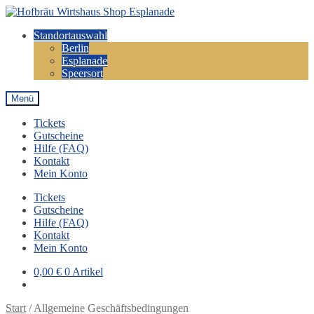
Zur
Zum
Navigation
Inhalt
Standortauswahl
springen
springen
Berlin
Esplanade
Speersort
Menü
Tickets
Gutscheine
Hilfe (FAQ)
Kontakt
Mein Konto
Tickets
Gutscheine
Hilfe (FAQ)
Kontakt
Mein Konto
0,00
€
0 Artikel
Start
/
Allgemeine Geschäftsbedingungen