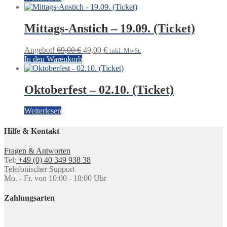
Mittags-Anstich – 19.09. (Ticket)
Ursprünglicher
Aktueller
Angebot!
69,00
€
49,00
€
inkl. MwSt.
Preis
Preis
In den Warenkorb
war:
ist:
69,00 €
49,00 €.
Oktoberfest – 02.10. (Ticket)
Weiterlesen
Hilfe & Kontakt
Fragen & Antworten
Tel:
+49 (0) 40 349 938 38
Telefonischer Support
Mo. - Fr. von 10:00 - 18:00 Uhr
Zahlungsarten