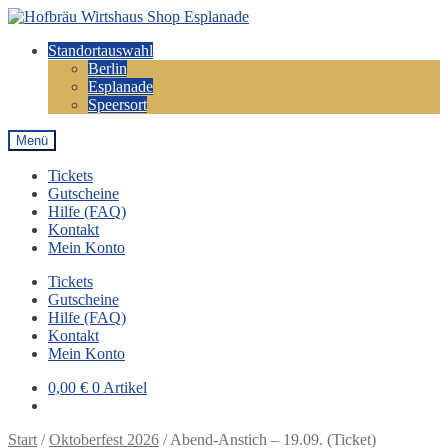
Zur
Zum
Navigation
Inhalt
Standortauswahl
springen
springen
Berlin
Esplanade
Speersort
Menü
Tickets
Gutscheine
Hilfe (FAQ)
Kontakt
Mein Konto
Tickets
Gutscheine
Hilfe (FAQ)
Kontakt
Mein Konto
0,00
€
0 Artikel
Start
/
Oktoberfest 2026
/
Abend-Anstich – 19.09. (Ticket)