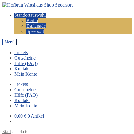
Zur
Zum
Navigation
Inhalt
Standortauswahl
springen
springen
Berlin
Esplanade
Speersort
Menü
Tickets
Gutscheine
Hilfe (FAQ)
Kontakt
Mein Konto
Tickets
Gutscheine
Hilfe (FAQ)
Kontakt
Mein Konto
0,00
€
0 Artikel
Start
/
Tickets